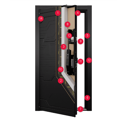
1
4
14
8
13
5
9
3
12
11
10
2
6
7