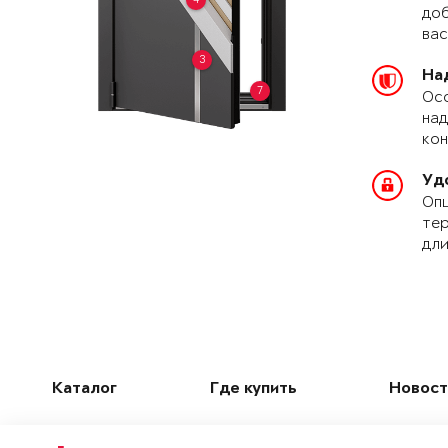
доб
вас
3
На
7
Осо
над
кон
Уд
Опц
тер
дли
Каталог
Где купить
Новост