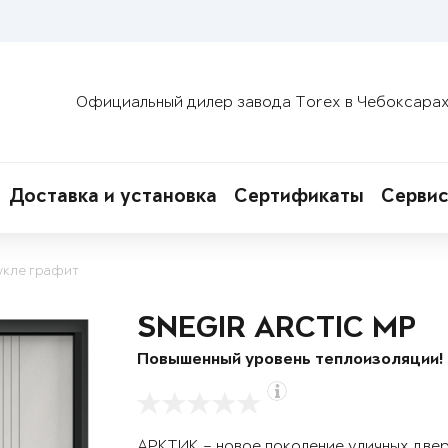
Официальный дилер завода Torex в Чебоксара
Доставка и установка
Сертификаты
Сервис
укле графит
SNEGIR ARCTIC MP
Повышенный уровень теплоизоляции!
АРКТИК – новое поколение уличных две