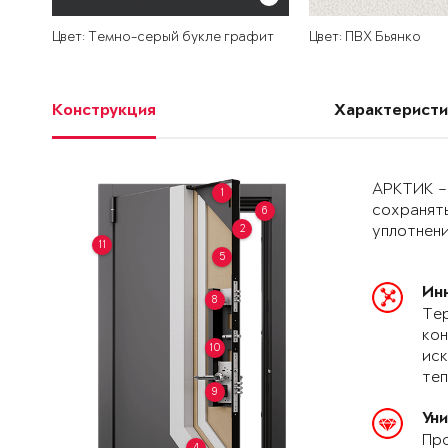
Цвет: Темно-серый букле графит
Цвет: ПВХ Бьянко
Конструкция
Характеристи
АРКТИК –
1
сохранять
6
2
уплотнени
11
5
Ин
8
Тер
кон
10
иск
теп
9
Ун
Про
4