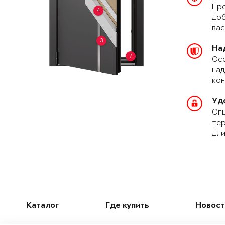
Про
4
доб
вас
3
На
7
Осо
над
кон
Уд
Опц
тер
дли
Каталог
Где купить
Новост