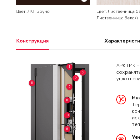
Цвет: ЛКП Бруно
Цвет: Лиственница бе
Лиственница белая)
Конструкция
Характеристи
АРКТИК –
1
сохранять
6
2
уплотнени
11
5
Ин
8
Тер
кон
10
иск
теп
9
Ун