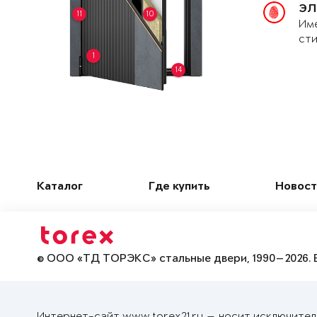
ЭЛ
11
10
Име
сти
1
14
Каталог
Где купить
Новост
© ООО «ТД ТОРЭКС» стальные двери, 1990—2026. 
Интернет-сайт www.torex21.ru — носит исключител