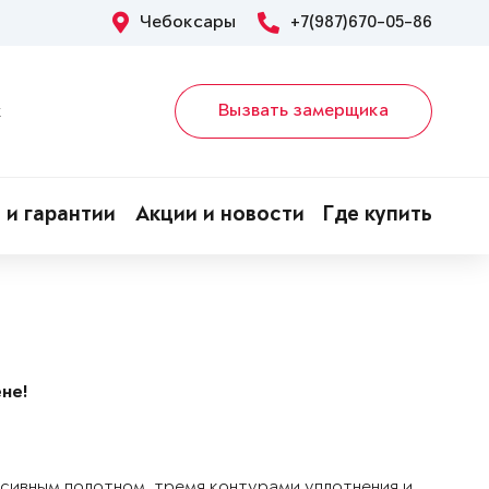
Чебоксары
+7(987)670-05-86
Вызвать замерщика
х
 и гарантии
Акции и новости
Где купить
не!
ссивным полотном, тремя контурами уплотнения и