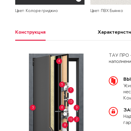
Цвет: Колоре гриджио
Цвет: ПВХ Бьянко
Конструкция
Характеристи
ТАУ ПРО 
4
наполнен
ВЫ
5
Уси
7
нес
Ком
13
3
6
9
ЗА
Над
12
2
гар
8